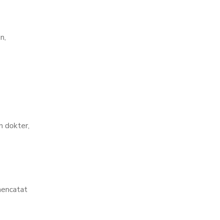
n,
n dokter,
mencatat