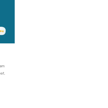
lam
at,