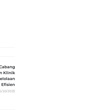
-Cabang
n Klinik
elolaan
 Efisien
5/10/2025