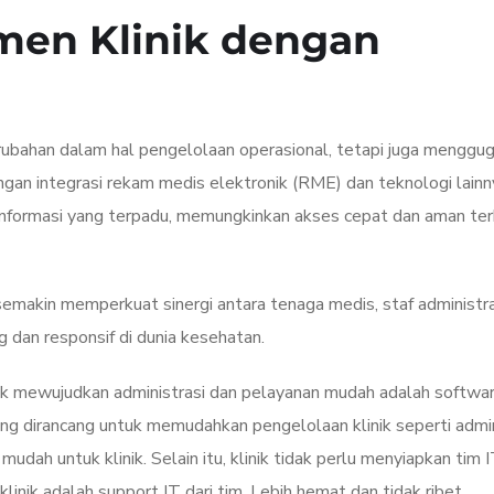
en Klinik dengan
rubahan dalam hal pengelolaan operasional, tetapi juga menggu
an integrasi rekam medis elektronik (RME) dan teknologi lainn
informasi yang terpadu, memungkinkan akses cepat dan aman te
semakin memperkuat sinergi antara tenaga medis, staf administra
 dan responsif di dunia kesehatan.
uk mewujudkan administrasi dan pelayanan mudah adalah softwa
ng dirancang untuk memudahkan pengelolaan klinik seperti admin
udah untuk klinik. Selain itu, klinik tidak perlu menyiapkan tim IT
nik adalah support IT dari tim. Lebih hemat dan tidak ribet.