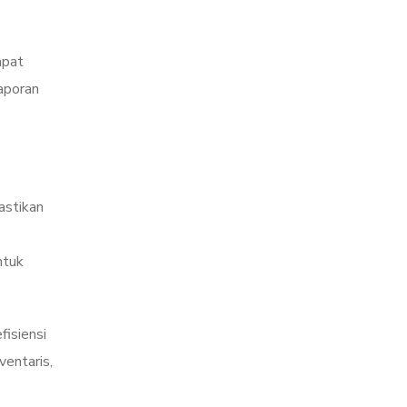
apat
laporan
astikan
ntuk
fisiensi
ventaris,