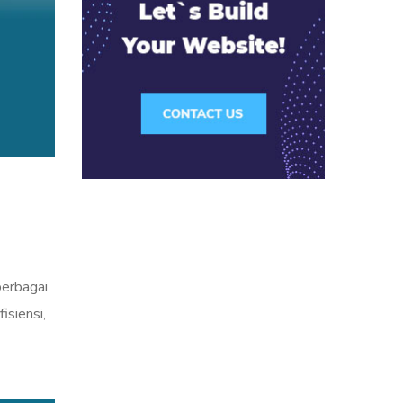
berbagai
isiensi,