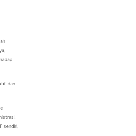
gah
ya,
rhadap
tif, dan
re
istrasi,
 sendiri,